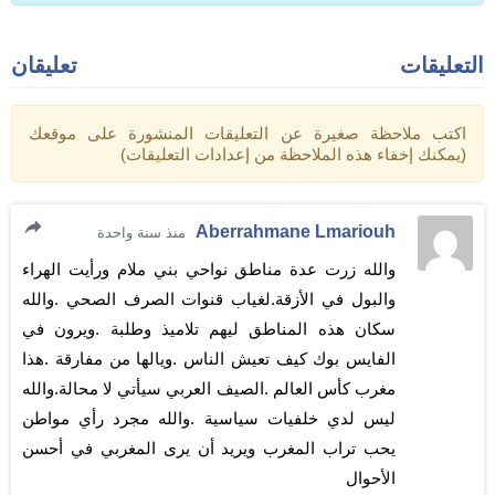
التعليقات
تعليقان
اكتب ملاحظة صغيرة عن التعليقات المنشورة على موقعك
(يمكنك إخفاء هذه الملاحظة من إعدادات التعليقات)
Aberrahmane Lmariouh
منذ سنة واحدة
والله زرت عدة مناطق نواحي بني ملام ورأيت الهراء
والبول في الأزقة.لغياب قنوات الصرف الصحي .والله
سكان هذه المناطق ليهم تلاميذ وطلبة .ويرون في
الفايس بوك كيف تعيش الناس .ويالها من مفارقة .هذا
مغرب كأس العالم .الصيف العربي سيأتي لا محالة.والله
ليس لدي خلفيات سياسية .والله مجرد رأي مواطن
يحب تراب المغرب ويريد أن يرى المغربي في أحسن
الأحوال