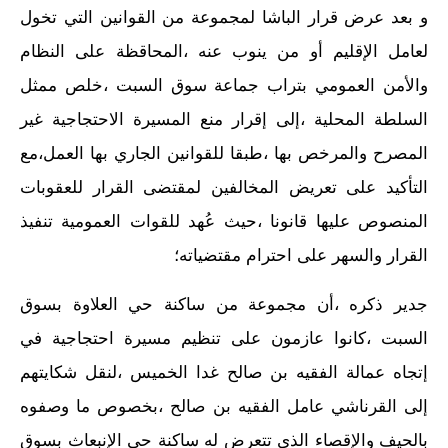
و بعد عرض قرار الباشا لمجموعة من القوانين التي تخول
لعامل الإقليم أو من ينوب عنه ،المحاقظة على النظام
والأمن العمومي بتراب جماعة سوق السبت ،خلص ممثل
السلطة المحلية ،إلى إقرار منع المسيرة الاحتجاجية غير
المصرح والمرخص بها ،طبقا للقوانين الجاري بها العمل،مع
التأكيد على تعريض المخالفين لمقتضى القرار للعقوبات
المنصوص عليها قانونا ،حيث عُهد للقوات العمومية تنفيذ
القرار والسهر على احترام مقتضياته؛
جدير ذكره ،أن مجموعة من ساكنة حي العلاوة بسوق
السبت ،كانوا عازمون على تنظيم مسيرة احتجاجية في
إتجاه عمالة الفقيه بن صالح غدا الخميس ،لنقل شكايتهم
إلى القرناشي عامل الفقيه بن صالح ،بخصوص ما وصفوه
بالحيف والإقصاء الذي تتعرض له ساكنة حي الإنبعاث بسوق