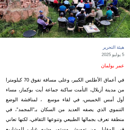
هيئة التحرير
5 يوليو 2025
عمر بولمان
في أعماق الأطلس الكبير، وعلى مسافة تفوق 70 كيلومترا
من مدينة أزيلال، التأمت ساكنة جماعة أيت بوكماز، مساء
أول أمس الخميس، في لقاء موسع ، لمناقشة الوضع
التنموي الذي يصفه العديد من السكان بـ”المجمد”، في
منطقة تعرف بجمالها الطبيعي وتنوعها الثقافي، لكنها تعاني
في المقابل من تهميش مستمر وشبه غياب للمشاريع