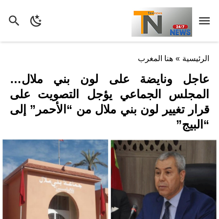
الرئيسية
»
هنا المغرب
عاجل ونايضة على لون بني ملال…
المجلس الجماعي يؤجل التصويت على
قرار تغيير لون بني ملال من “الأحمر” إلى
“البيج”