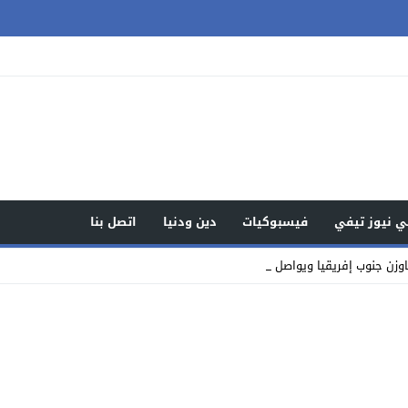
 نيوز تيفي
فيسبوكيات
دين ودنيا
اتصل بنا
زن جنوب إفريقيا ويواصلن كتابة التاري _