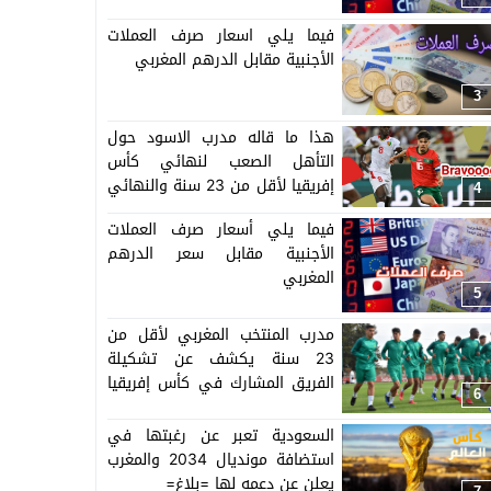
فيما يلي اسعار صرف العملات
الأجنبية مقابل الدرهم المغربي
3
هذا ما قاله مدرب الاسود حول
التأهل الصعب لنهائي كأس
إفريقيا لأقل من 23 سنة والنهائي
4
سيجمع المغرب ومصر
فيما يلي أسعار صرف العملات
الأجنبية مقابل سعر الدرهم
المغربي
5
مدرب المنتخب المغربي لأقل من
23 سنة يكشف عن تشكيلة
الفريق المشارك في كأس إفريقيا
6
المنظمة بالمغرب =اللائحة=
السعودية تعبر عن رغبتها في
استضافة مونديال 2034 والمغرب
يعلن عن دعمه لها =بلاغ=