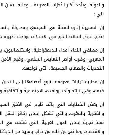
والدولة، وبأحد أكبر الأحزاب المغربية… وعليه، يعلن 
يلي :
إن المسيرة إثارة للفتنة في المجتمع، ومحاولة يائس
لضرب عرض الحائط الحق في الاختلاف وواجب تدبيره دي
إن مطلقي النداء أعداء للديمقراطية، واستئصاليون، 
المغربي، وضرب أواصر التعايش السلمي، وقيم الأمن و
التحديات والصعاب الجسيمة، التي تواجهه.
إن محاربة تيارات معروفة بنزوع أعضاءها إلى التدين
قيمه، وفي تراثه وأحد روافده، الاجتماعية والثقافية وا
إن بعض الخطابات التي باتت تلوح في الأفق السياس
والفكرية بالمغرب، والتي تشكل إحدى ركائز الحقل 
نسخ تجربة إحدى الدول العربية، التي فشلت في ا
والاقتصاد، وما نتج عن ذلك من خراب ومزيد من الديكت