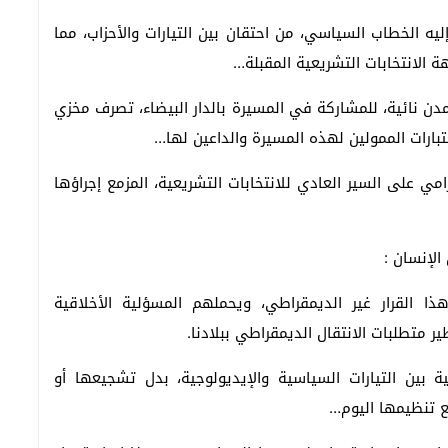
يه الخطاب السياسي، من احتقان بين التيارات والأحزاب، مما
ة الانتخابات التشريعية المقبلة…
ن نائية، للمشاركة في المسيرة بالدار البيضاء، تصرف مخزي
بارات الممولين لهذه المسيرة والداعين لها…
ي على السير العادي للانتخابات التشريعية، المزمع إجراؤها
الإنسان :
 القرار غير الديمقراطي، ويحملهم المسؤلية الأخلاقية
ر متطلبات الانتقال الديمقراطي ببلادنا.
ة بين التيارات السياسية والإيديولوجية، بدل تشجيعها أو
مع تنظيمها اليوم…