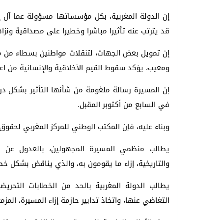
إن الدولة المغربية، بكل مؤسساتها مسؤولة عما آل إل
قد يترتب عنه تأثيرا مباشرا وخطيرا على مصداقية ونزاه
إن تمويل بعض الجهات، لتنقلات مواطنين بسطاء من مد
ومعيب، يؤكد سقوط القيم الأخلاقية والإنسانية من اعت
إن المسيرة رسالة ملغومة من شأنها التأثير بشكل درام
في السابع من أكتوبر المقبل.
وبناء عليه، فإن المكتب الوطني للمركز المغربي لحقوق 
يطالب منظمي المسيرة المجهولين، بالعدول عن هذا
والتاريخية، إزاء ما يقومون به، والذي يناقض بشكل خطي
يطالب الدولة المغربية بالحد من الخطابات التحريضي
التغاضي عنها، واتخاذ تدابير حازمة إزاء المسيرة، المز