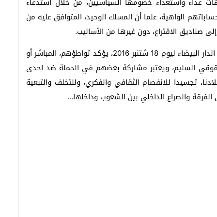
اهات عداء واستعداء خصومها السياسيين، من خلال استدعاء
باتهم الواهية، علما أن المسلك الوحيد، المتوافق عليه من
لى صناديق الاقتراع، دون غيرها من الأساليب.
إن صمت بعض الفاعلين الحقوقيين على مهزلة مسيرة الدار البيضاء ليوم 18 شتنبر 2016، يؤكد تواطؤهم، المباشر أو
الحقوقي السليم، ويعتبر مشاركة بعضهم في الحملة ضد إحدى
بلادنا، تجسيدا للانفصام الثقافي والفكري، وللتخلف والتبعية
 الفرقة والصراع الداخلي بين الشعوب وداخلها…