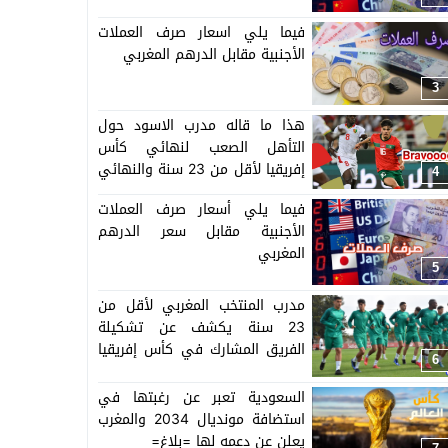
فيما يلي اسعار صرف العملات
الأجنبية مقابل الدرهم المغربي
3
هذا ما قاله مدرب الاسود حول
التأهل الصعب لنهائي كأس
إفريقيا لأقل من 23 سنة والنهائي
4
سيجمع المغرب ومصر
فيما يلي أسعار صرف العملات
الأجنبية مقابل سعر الدرهم
المغربي
5
مدرب المنتخب المغربي لأقل من
23 سنة يكشف عن تشكيلة
الفريق المشارك في كأس إفريقيا
6
المنظمة بالمغرب =اللائحة=
السعودية تعبر عن رغبتها في
استضافة مونديال 2034 والمغرب
يعلن عن دعمه لها =بلاغ=