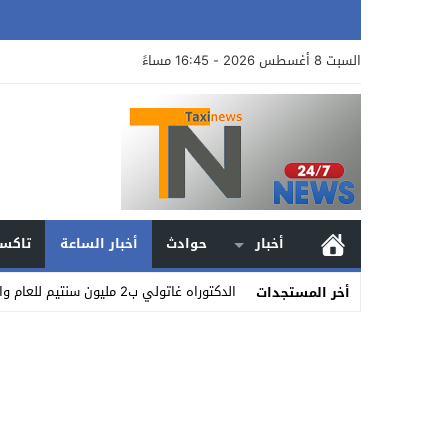
السبت 8 أغسطس 2026 - 16:45 مساءً
أخبار
حوادث
أخبار الساعة
تاكسي
الدكتوراه غاتولي ب2 مليون سنتيم للعام والماستر بمليون ونصف… جمعية حقوقية_
أخر المستجدات
Stop
Previous
Next