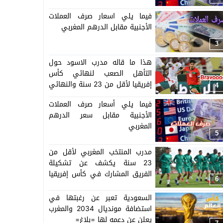
فيما يلي اسعار صرف العملات
الأجنبية مقابل الدرهم المغربي
3
هذا ما قاله مدرب الاسود حول
التأهل الصعب لنهائي كأس
إفريقيا لأقل من 23 سنة والنهائي
4
سيجمع المغرب ومصر
فيما يلي أسعار صرف العملات
الأجنبية مقابل سعر الدرهم
المغربي
5
مدرب المنتخب المغربي لأقل من
23 سنة يكشف عن تشكيلة
الفريق المشارك في كأس إفريقيا
6
المنظمة بالمغرب =اللائحة=
السعودية تعبر عن رغبتها في
استضافة مونديال 2034 والمغرب
يعلن عن دعمه لها =بلاغ=