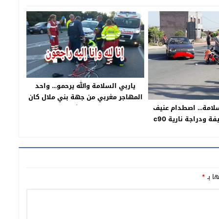
ياربي السلامة والله يرحمو… واحد
المهاجر مغربي من جهة بني ملال كان
سلامة… اصطدام عنيف
غادي فبيكالتو فالشارع فطاليان
بين سيارة خفيفة ودراجة نارية c90
وضرباتو طوموبيل ومات وهاكيفاش
ابة للمستعجلات ببني
البوليس الايطالي شدو مول
ملال
الطوموبيل بعدما هرب = تفاصيل
حصرية =
ها بـ
*