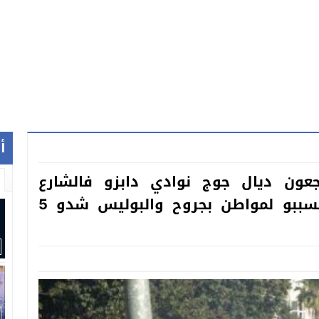
أ
ون ديال جوج نوادي دابزو فالشارع
وتراشقو بالحجر وبقنينات حارقة وتسببو لمواطن بجروح والبوليس شدو 5