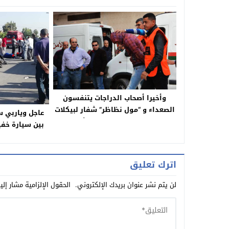
وأخيرا أصحاب الدراجات يتنفسون
الصعداء و “مول نظاظر” شفار لبيكلات
عاجل وياربي 
ببني ملال يقع في يد الأمن
ونقل مصاب ومص
اترك تعليق
لن يتم نشر عنوان بريدك الإلكتروني.
الحقول الإلزامية مشار إلي