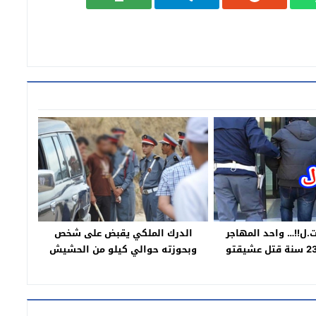
الدرك الملكي يقبض على شخص
.ل!!… واحد المهاجر
وبحوزته حوالي كيلو من الحشيش
مغربي عندو 23 سنة قتل عشيقتو
والساكنة تتفاعل وتطالب بمحاربة
ة وسلم راسو لبوليس
المزودين الحقيقيين لهذه المواد
ايطاليا