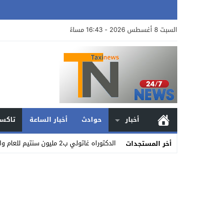
السبت 8 أغسطس 2026 - 16:43 مساءً
أخبار
حوادث
أخبار الساعة
تاكسي
الدكتوراه غاتولي ب2 مليون سنتيم للعام والماستر بمليون ونصف… جمعية حقوقية_
أخر المستجدات
Stop
Previous
Next