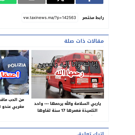
رابط مختصر
مقالات ذات صلة
من الحب ماقت
ياربي السلامة والله يرحمها ٠٠٠ واحد
التلميذة فعمرها 17 سنة لقاوها
بطريقة خط.ير
مشنوقة وسط داخلية مؤسسة
تعليمية
اترك تعليق