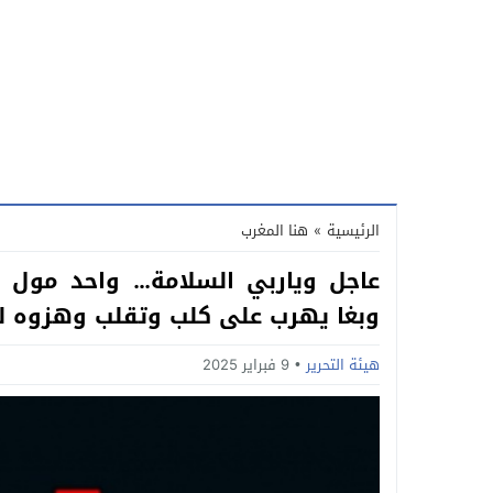
الرئيسية
»
هنا المغرب
عاجل وياربي السلامة… واحد مول 
وبغا يهرب على كلب وتقلب وهزوه لس
هيئة التحرير
9 فبراير 2025