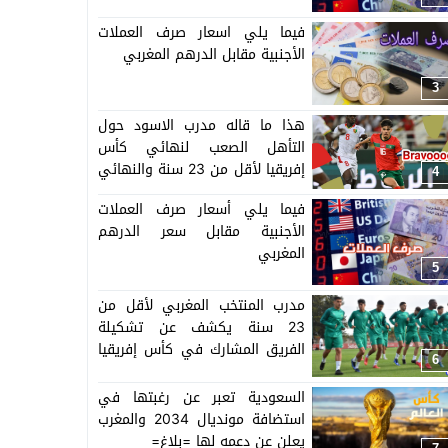
فيما يلي اسعار صرف العملات
الأجنبية مقابل الدرهم المغربي
3
هذا ما قاله مدرب الاسود حول
التأهل الصعب لنهائي كأس
إفريقيا لأقل من 23 سنة والنهائي
4
سيجمع المغرب ومصر
فيما يلي أسعار صرف العملات
الأجنبية مقابل سعر الدرهم
المغربي
5
مدرب المنتخب المغربي لأقل من
23 سنة يكشف عن تشكيلة
الفريق المشارك في كأس إفريقيا
6
المنظمة بالمغرب =اللائحة=
السعودية تعبر عن رغبتها في
استضافة مونديال 2034 والمغرب
يعلن عن دعمه لها =بلاغ=