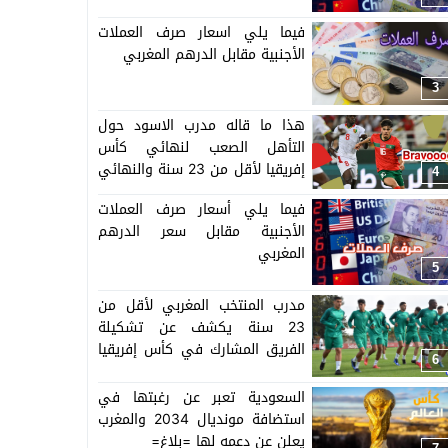
فيما يلي اسعار صرف العملات
الأجنبية مقابل الدرهم المغربي
3
هذا ما قاله مدرب الاسود حول
التأهل الصعب لنهائي كأس
إفريقيا لأقل من 23 سنة والنهائي
4
سيجمع المغرب ومصر
فيما يلي أسعار صرف العملات
الأجنبية مقابل سعر الدرهم
المغربي
5
مدرب المنتخب المغربي لأقل من
23 سنة يكشف عن تشكيلة
الفريق المشارك في كأس إفريقيا
6
المنظمة بالمغرب =اللائحة=
السعودية تعبر عن رغبتها في
استضافة مونديال 2034 والمغرب
يعلن عن دعمه لها =بلاغ=