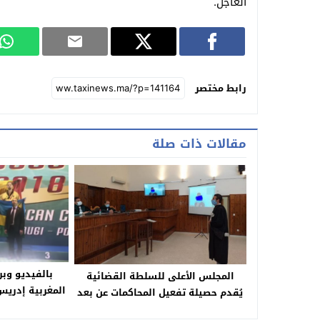
العاجل.
رابط مختصر
مقالات ذات صلة
بالفيديو وب
المجلس الأعلى للسلطة القضائية
المغربية إدري
يُقدم حصيلة تفعيل المحاكمات عن بعد
ملال والجهة و
:” محاكمة 9635 معتقلا في 8205