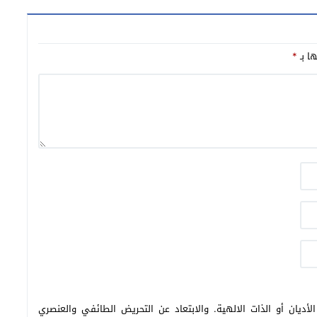
لة الإفريقية برياضة
العلم المغربي بأكادير
ها بـ
*
أديان أو الذات الالهية. والابتعاد عن التحريض الطائفي والعنصري