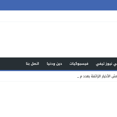
 نيوز تيفي
فيسبوكيات
دين ودنيا
اتصل بنا
الأخبار الزائفة بعدد من المواقع ال _