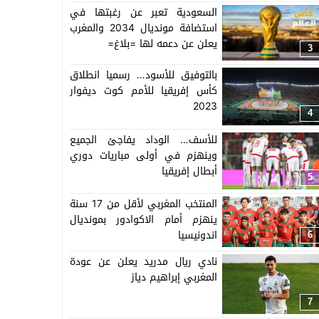
السعودية تعبر عن رغبتها في
استضافة مونديال 2034 والمغرب
يعلن عن دعمه لها =بلاغ=
3
بالتوفيق للأسود… رسميا انطلاق
كأس إفريقيا للأمم كوت ديفوار
2023
4
للأسف… الوداد يفاجئ الجميع
وينهزم في أولى مباريات دوري
أبطال إفريقيا
5
المنتخب المغربي لأقل من 17 سنة
ينهزم أمام الاكوادور بمونديال
اندونيسيا
6
نادي ريال مدريد يعلن عن عودة
المغربي إبراهيم دياز
7