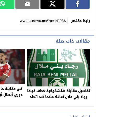
رابط مختصر
مقالات ذات صلة
في مقابلة حار
تفاصيل مقابلة هتشكوكية خطف فيها
دوري أبطال أو
رجاء بني ملال تعادلا مهما ضد اتحاد
بايرن ميوني
سيدي قاسم
ا