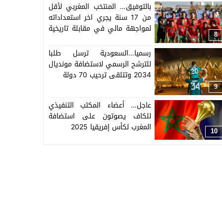
بالتوفيق… المنتخب المغربي لأقل
من 17 سنة يجري اخر استعداداته
لمواجهة مالي في مقابلة تاريخية
8
لربع كأس العالم
رسميا…السعودية ترسل طلبا
للترشح الرسمي لاستضافة مونديال
2034 وتتلقى ترحيب 70 دولة
9
عاجل… أعضاء المكتب التنفيذي
للكاف يصوتون على استضافة
المغرب لكأس إفريقيا 2025
10