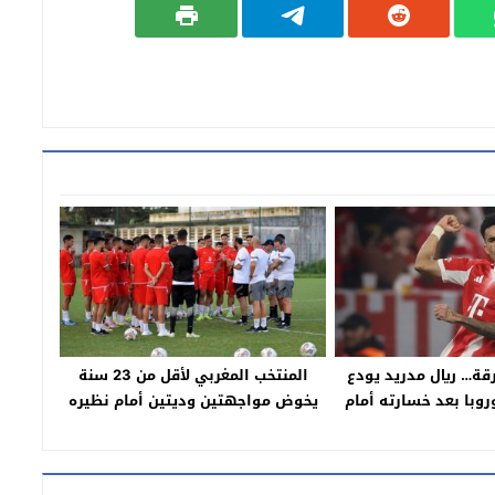
قة… ريال مدريد يودع
المنتخب المغربي لأقل من 23 سنة
روبا بعد خسارته أمام
يخوض مواجهتين وديتين أمام نظيره
خ ويحدد ملامح نصف
الإيفواري = تاريخ ومكان المقابلتين=
لنهائي