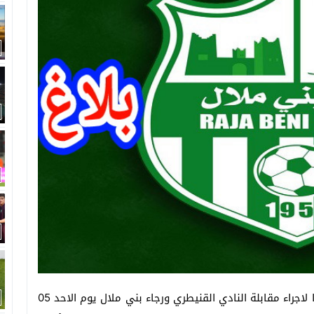
أفاد بلاغ، قبل قليل، لمكتب رجاء بني ملال، أنه وتحسبا لاجراء مقابلة النادي القنيطري ورجاء بني ملال يوم الاحد 05