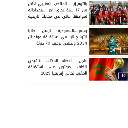
بالتوفيق… المنتخب المغربي لأقل
من 17 سنة يجري اخر استعداداته
لمواجهة مالي في مقابلة تاريخية
8
لربع كأس العالم
رسميا…السعودية ترسل طلبا
للترشح الرسمي لاستضافة مونديال
2034 وتتلقى ترحيب 70 دولة
9
عاجل… أعضاء المكتب التنفيذي
للكاف يصوتون على استضافة
المغرب لكأس إفريقيا 2025
10