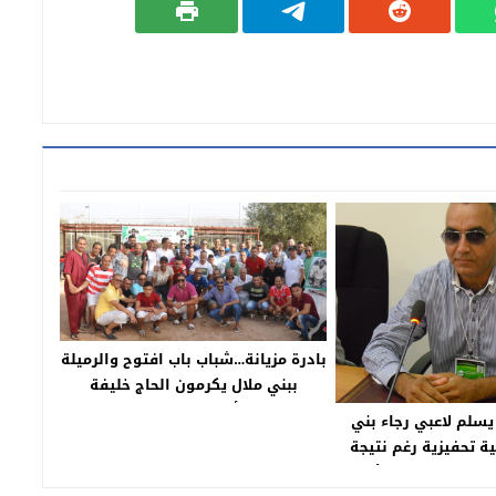
بادرة مزيانة…شباب باب افتوح والرميلة
ببني ملال يكرمون الحاج خليفة
القداري أحد عمالقة كرة القدم
لم لاعبي رجاء بني
الملالية
ية تحفيزية رغم نتيجة
مغرب الفاسي والأخير