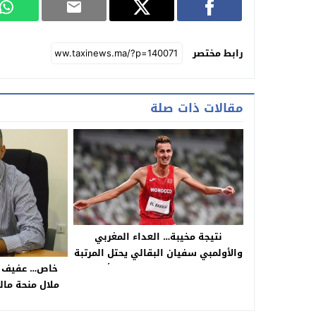
رابط مختصر
مقالات ذات صلة
نتيجة مخيبة… العداء المغربي
والأولمبي سفيان البقالي يحتل المرتبة
خاص… عفيف يس
12 في سباق 1500 متر في ألعاب
ملال منحة مال
القوى بسيليزيا
البياض مع ال