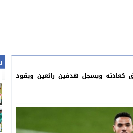
ر
لق كعادته ويسجل هدفين رائعين ويقود