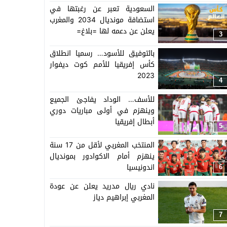
السعودية تعبر عن رغبتها في
استضافة مونديال 2034 والمغرب
يعلن عن دعمه لها =بلاغ=
3
بالتوفيق للأسود… رسميا انطلاق
كأس إفريقيا للأمم كوت ديفوار
2023
4
للأسف… الوداد يفاجئ الجميع
وينهزم في أولى مباريات دوري
أبطال إفريقيا
5
المنتخب المغربي لأقل من 17 سنة
ينهزم أمام الاكوادور بمونديال
اندونيسيا
6
نادي ريال مدريد يعلن عن عودة
المغربي إبراهيم دياز
7