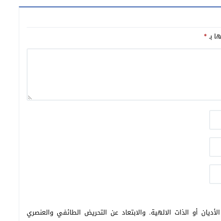
د ثلاث لاعبين
ها بـ
*
أديان أو الذات الالهية. والابتعاد عن التحريض الطائفي والعنصري