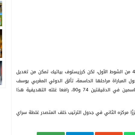
افتتح إيدن دزيكو التسجيل لفنربخشة في الدقيقة 41 من الشوط الأول، لكن كرزيستوف بياتيك تمكن من تعديل
اشاك شهير في الدقيقة 59. ومع دخول المباراة مراحلها الحاسمة، تألق الدولي المغربي يوسف
النصيري ليقود فريقه إلى الفوز بتسجيله هدفين حاسمين في الدقيقتين 74 و90، رافعا غلته التهديفية هذا
فع فنربخشة رصيده إلى 35 نقطة، معززًا مركزه الثاني في جدول الترتيب خلف المتصدر غلطة سراي