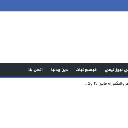
 نيوز تيفي
فيسبوكيات
دين ودنيا
اتصل بنا
بين 15 و20 ألف درهم يص_