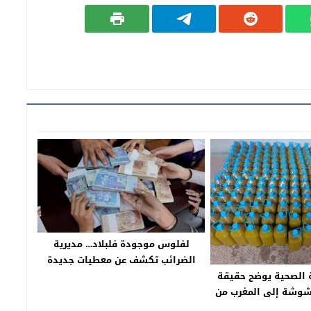
لفلوس موجودة فلبلاد… مديرية
الضرائب تكشف عن معطيات جديدة
 الصحية يوضح حقيقة
حول 77 مليار درهم مجهولة المصدر !
شوشة إلى المغرب من
 بلجيكا!