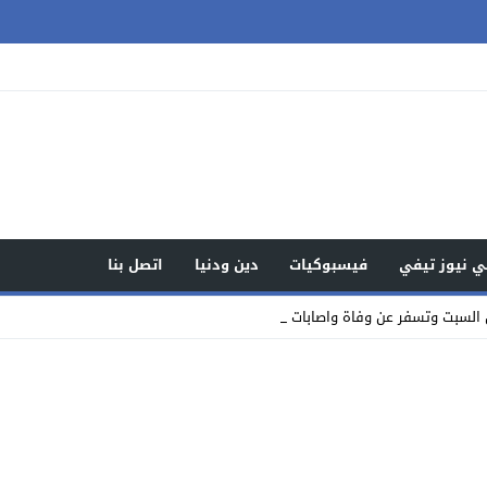
 نيوز تيفي
فيسبوكيات
دين ودنيا
اتصل بنا
السبت وتسفر عن وفاة واصابات والتحقيقات جار_