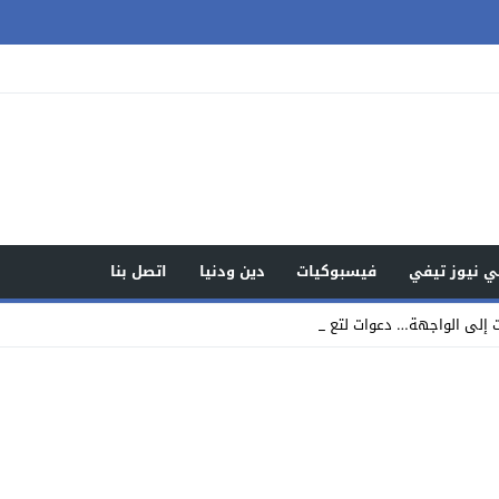
 نيوز تيفي
فيسبوكيات
دين ودنيا
اتصل بنا
 إلى الواجهة… دعوات لتعزيز ودعم قياد_