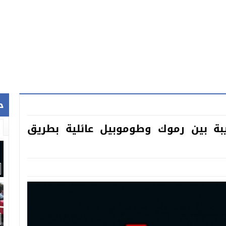
ح
بة بين رموك وطوموبيل عائلية بطريق