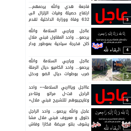
فاجعة هدي والله يرحمهم…
ارتفاع حصيلة وفيات الزلزال الى
632 وفاة ووزارة الداخلية تقدم
3
تفاصيل الارقام حسب المدن =بلاغ=
عااجل وياربي السلامة والله
يرحمو… واحد المقاول فبني ملال
كان فخرجة سياحية بموطور ودار
كسيدة ومات
4
عااجل وياربي السلامة والله
يرحمو… واحد الكاميو ديال الرملة
ضرب بوطوات ديال الضو ودخل
5
فحيط فبني ملال والشيفور مات
عاااجل وياااربي السلامة٠٠٠ واحد
الراجل قت٠ل مراتو ونتا٠حر
وغايجيبوهم للتشريح فبني ملال=
6
تفاصيل حصرية=
عاجل والله يرحمو… واحد الراجل
خلوق و معروف فبني ملال مشا
يشوف بنتو مريضة فكازا وفاش
7
راجع دار كسيدة ومات وحزن كبير