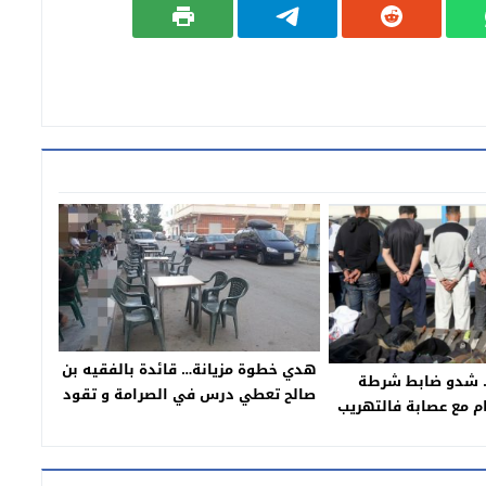
هدي خطوة مزيانة… قائدة بالفقيه بن
 شدو ضابط شرطة
صالح تعطي درس في الصرامة و تقود
 مع عصابة فالتهريب
حملة واسعة لمحاربة ظاهرة احتلال
ات والقرقوبي -بلاغ-
الملك العمومي!