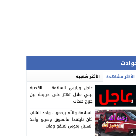
وادث
الأكثر شعبية
الأكثر مشاهدة
عاجل وياربي السلامة … القصبة
ببني ملال تهتز على جر.يمة بين
جوج صحاب
1
السلامة والله يرحمو… واحد الشاب
كان تايتقدا فالسوق وضربو واحد
الهبيل بموس لعنقو ومات
2