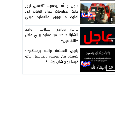
بين صحابو واسرتو
عاجل والله يرحمو… تاكسي نيوز
جابت معلومات حول الشاب لي
لقاوه مشنووق فالعمارة فبني
8
ملال
عااجل وياربي السلامة… واحد
الشابة طاحت من عمارة ببني ملال
=التفاصيل=
9
ياربي السلامة والله يرحمهم٠٠٠
كسيدة بين موطور وطومبيل ماتو
فيها زوج شاب وشابة
10