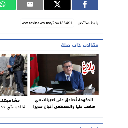
رابط مختصر
مقالات ذات صلة
الحكومة تُصادق على تعيينات في
مشا فيها…
مناصب عليا والمصطفى أغبال مديرا
فالديستي خدام
للمركز الجهوي لمهن التربية والتكوين
الدولي للمخدر
لجهة بني ملال-خنيفرة