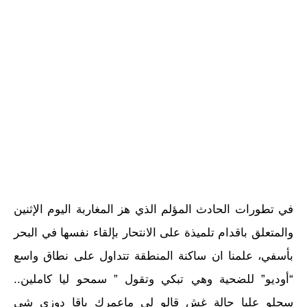
في تطورات الحادث المؤلم الذي هز المغاربة اليوم الإثنين
والمتعلق باقدام تلميذة على الانتحار بإلقاء نفسها في البحر
بأسفي، علمنا ان ساكنة المنطقة تتداول على نطاق واسع
“أوديو” للضحية وهي تبكي وتقول ” سمحو ليا كاملين..
سجلو عليا حالة غش قالو لي ماعمرك باقا دوزي شي