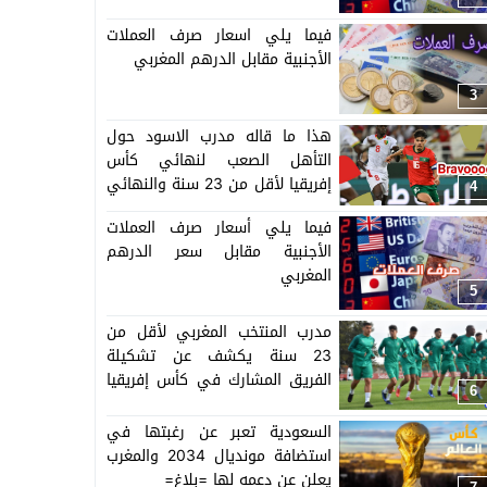
فيما يلي اسعار صرف العملات
الأجنبية مقابل الدرهم المغربي
3
هذا ما قاله مدرب الاسود حول
التأهل الصعب لنهائي كأس
إفريقيا لأقل من 23 سنة والنهائي
4
سيجمع المغرب ومصر
فيما يلي أسعار صرف العملات
الأجنبية مقابل سعر الدرهم
المغربي
5
مدرب المنتخب المغربي لأقل من
23 سنة يكشف عن تشكيلة
الفريق المشارك في كأس إفريقيا
6
المنظمة بالمغرب =اللائحة=
السعودية تعبر عن رغبتها في
استضافة مونديال 2034 والمغرب
يعلن عن دعمه لها =بلاغ=