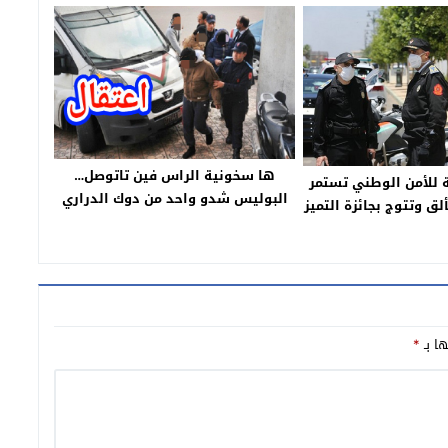
ها سخونية الراس فين تاتوصل…
ة للأمن الوطني تستمر
البوليس شدو واحد من دوك الدراري
لق وتتوج بجائزة التميز
لي هرسو مجموعة من الطوموبيلات
ل الإدارة الإلكترونية
فبني ملال
ها بـ
*