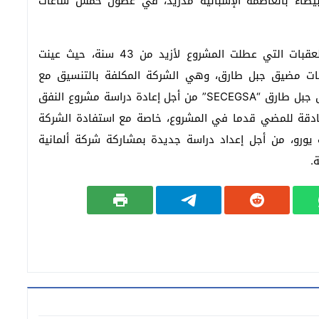
لبيضاء بالعاصمة الإسبانية مدريد، في غضون خمس ساعات
وكانت الرباط ومدريد قد سرعتا تنسيقهما لتجاوز العقبات التي عطلت المشروع لأزيد من 43 سنة، حيث عينت
راسات مضيق جبل طارق، وهي الشركة المكلفة بالتنسيق مع
الشركة الإسبانية لدراسات الاتصالات الثابتة عبر مضيق جبل طارق “SECEGSA” من أجل إعادة دراسة مشروع النفق
صادقة للمضي قدما في المشروع، خاصة مع استفادة الشركة
ة من دعم أوروبي محدد في مبلغ 750 ألف يورو، من أجل إعداد دراسة جديدة بمشاركة شركة ألمانية
.