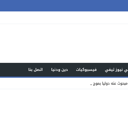
 نيوز تيفي
فيسبوكيات
دين ودنيا
اتصل بنا
بحوث عنه دوليا بموجب نشرة حمراء ف _