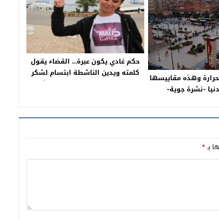
حكم غادي يكون عبرة… القضاء يقول
كلمته ويدين الناشطة ابتسام لشكر
لحرارة وهذه مقاييسها
لي ساءت للذات الإلهية بعقوبة ثقيلة
دنيا -نشرة جوية-
ها بـ
*