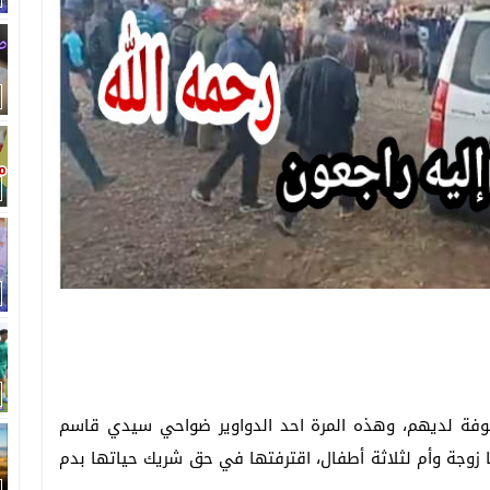
مؤلوفة لديهم، وهذه المرة احد الدواوير ضواحي سيدي قاسم
زوجة وأم لثلاثة أطفال، اقترفتها في حق شريك حياتها بدم