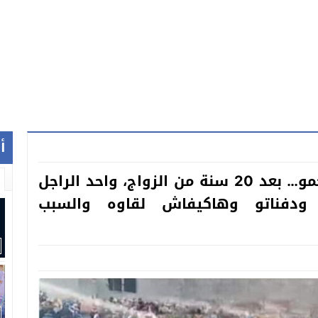
أ
ياربي السلامة واخر التواخر والله يرحمو… بعد 20 سنة من الزواج، واحد الراجل
 ودفناتو وهاكيفاش لقاوه والسبب