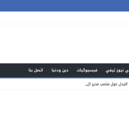
 نيوز تيفي
فيسبوكيات
دين ودنيا
اتصل بنا
 الجدل حول منصب مدير المصالح بسوق_