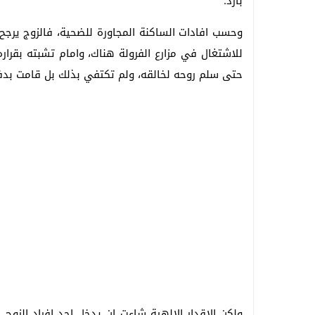
بارد.
وحسب افادات الساكنة المجاورة للضحية، فالزوج يرجح
للاشتغال في مزارع الفرولة هناك، وامام تشبته بقراره
حتى سلم روحه لخالقه، ولم تكتفي بذلك بل قامت بدفن
ولكن الاقدار الالهية شاءت ان يدخل احد افراد الزو