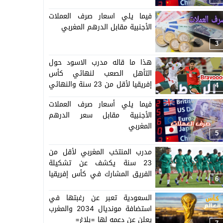
فيما يلي اسعار صرف العملات
الأجنبية مقابل الدرهم المغربي
3
هذا ما قاله مدرب الاسود حول
التأهل الصعب لنهائي كأس
إفريقيا لأقل من 23 سنة والنهائي
4
سيجمع المغرب ومصر
فيما يلي أسعار صرف العملات
الأجنبية مقابل سعر الدرهم
المغربي
5
مدرب المنتخب المغربي لأقل من
23 سنة يكشف عن تشكيلة
الفريق المشارك في كأس إفريقيا
6
المنظمة بالمغرب =اللائحة=
السعودية تعبر عن رغبتها في
استضافة مونديال 2034 والمغرب
يعلن عن دعمه لها =بلاغ=