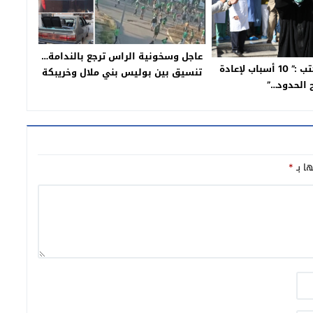
عاجل وسخونية الراس ترجع بالندامة…
خبير مغربي يكتب :” 10 أسباب لإعادة
تنسيق بين بوليس بني ملال وخريبكة
 الحدود…”
والدار البيضاء يفضي الى اعتقال 5
المشجعين اخرين متهمين في احداث
الاحد الأسود بخريبكة
ها بـ
*