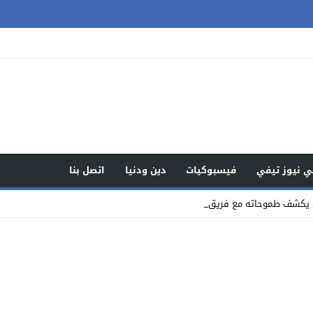
 نيوز تيفي
فيسبوكيات
دين ودنيا
اتصل بنا
ي يكشف طموحاته مع فريقه الجديد راسين_