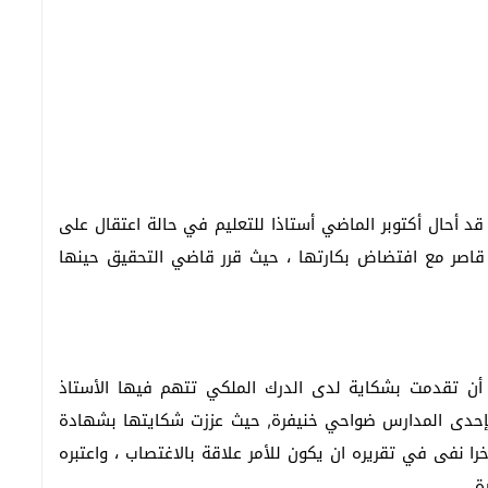
د أحال أكتوبر الماضي أستاذا للتعليم في حالة اعتقال على
اصر مع افتضاض بكارتها ، حيث قرر قاضي التحقيق حينها
تلميذة البالغة من العمر 4 سنوات ، أن تقدمت بشكاية لدى الدرك الملكي تتهم فيها الأستاذ
ي بإحدى المدارس ضواحي خنيفرة, حيث عززت شكايتها بشهادة
خرا نفى في تقريره ان يكون للأمر علاقة بالاغتصاب ، واعتبره
ة.