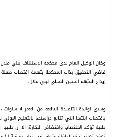
وكان الوكيل العام لدى محكمة الاستئناف ببني ملال ق
قاضي التحقيق بذات المحكمة بتهمة اغتصاب طفلة ق
إيداع المتهم السجن المحلي لبني ملال.
وسبق لوالدة ال
باغتصاب ابنتها التي تتابع دراستها بالتعليم الاول
طبية تؤكد الاغتصاب وافتضاض البكارة. إلا ان طبيبا ا
تعفن تعاني منه الطفلة وتطور في غياب مراقبة الأسر