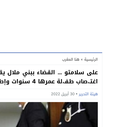
الرئيسية
»
هنا المغرب
على سلامتو … القضاء ببني ملال يق
اغتـ،صاب طفـ،لة عمرها 4 سنوات وإطلاق سراحه بعد 6 اشهر من الاعتقال
هيئة التحرير
30 أبريل 2022