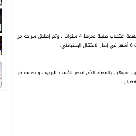
قضت محكمة الإستئناف ببني ملال ببراءة أستاذ من تهمة اغتصاب طفلة عمرها 4 سنوات ، وتم إطلاق سراحه من
ي.
ر ، منوهين بالقضاء الذي انتصر للأستاذ البريء ، وانصافه من
قضبان .