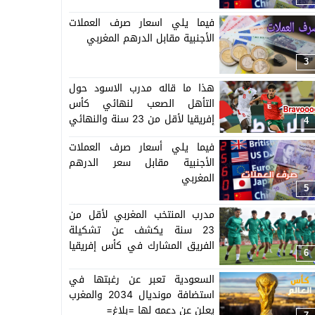
فيما يلي اسعار صرف العملات
الأجنبية مقابل الدرهم المغربي
3
هذا ما قاله مدرب الاسود حول
التأهل الصعب لنهائي كأس
إفريقيا لأقل من 23 سنة والنهائي
4
سيجمع المغرب ومصر
فيما يلي أسعار صرف العملات
الأجنبية مقابل سعر الدرهم
المغربي
5
مدرب المنتخب المغربي لأقل من
23 سنة يكشف عن تشكيلة
الفريق المشارك في كأس إفريقيا
6
المنظمة بالمغرب =اللائحة=
السعودية تعبر عن رغبتها في
استضافة مونديال 2034 والمغرب
يعلن عن دعمه لها =بلاغ=