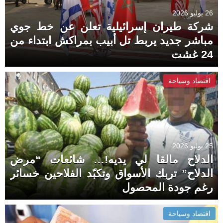
26 يوليو 2026
شركة طيران إسرائيلية تعلن عن خط جوي
مباشر جديد يربط تل أبيب بمراكش ابتداء من
24 غشت
اقتصاد وسياحة
25 يوليو 2026
الدلاح مالقا لي يديه!… شائعات “مرض
الدلاح” تربك الأسواق وتكبّد الفلاحين خسائر
رغم جودة المحصول
اقتصاد وسياحة